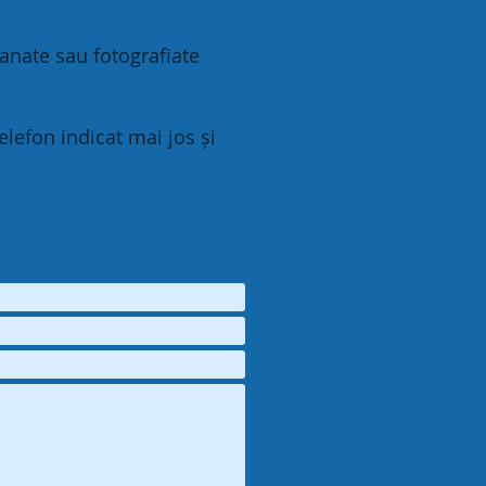
canate sau fotografiate
lefon indicat mai jos și