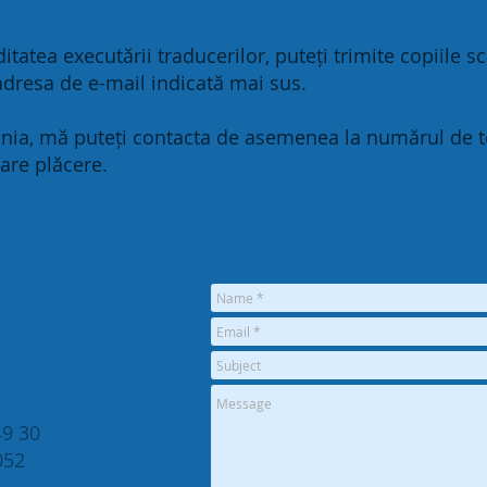
itatea executării traducerilor, puteți trimite copiile s
dresa de e-mail indicată mai sus.
nia, mă puteți contacta de asemenea la numărul de te
are plăcere.
49 30
9052