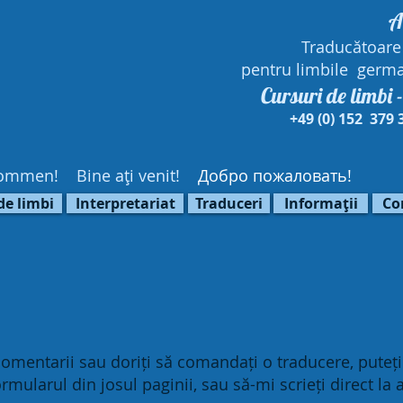
A
Traducătoare
pentru limbile germa
Cursuri de limbi 
+49 (0) 152 379 3
ommen!
Bine aţi venit!
Добро пожаловать!
de limbi
Interpretariat
Traduceri
Informaţii
Co
comentarii sau doriți să comandați o traducere, puteți
ularul din josul paginii, sau să-mi scrieți direct la 