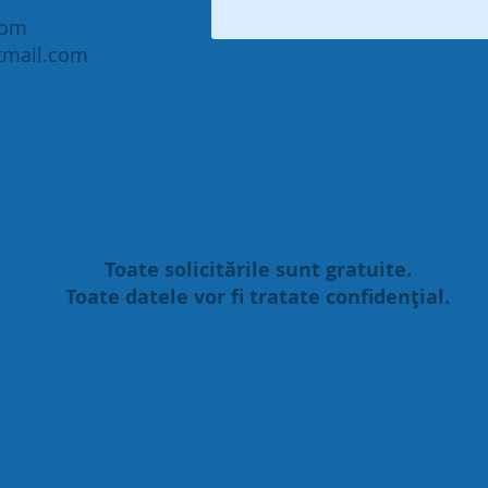
com
tmail.com
Toate solicitările sunt gratuite.
Toate datele vor fi tratate confidenţial.