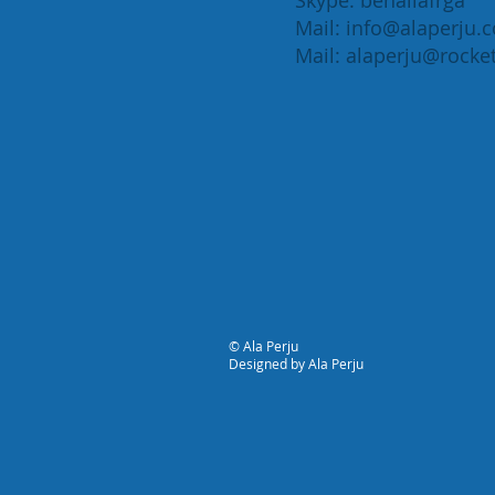
Skype: benallafrga
Mail: info@alaperju.
Mail:
alaperju@rocke
​
© Ala Perju
Designed by Ala Perju