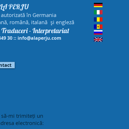
LA PERJU
 autorizată în Germania
nă, română, italană şi engleză
- Traduceri - Interpretariat
49 30 ::
info@alaperju.com
ntact
 să-mi trimiteți un
adresa electronică: