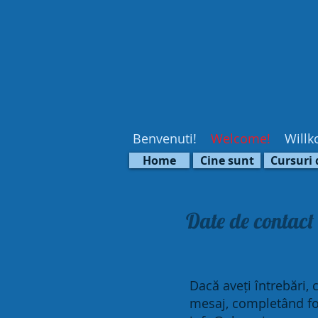
Benvenuti!
Welcome!
Willk
Home
Cine sunt
Cursuri 
Date de contact
Dacă aveți întrebări, 
mesaj, completând form